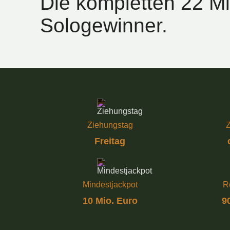
Die kompletten 22 Mi
Sologewinner.
Ziehungstag
Z
Freitag
Mindestjackpot
R
10 Mio. Euro
9