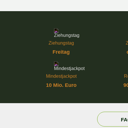
Ziehungstag
Z
Freitag
Mindestjackpot
R
10 Mio. Euro
9
FA