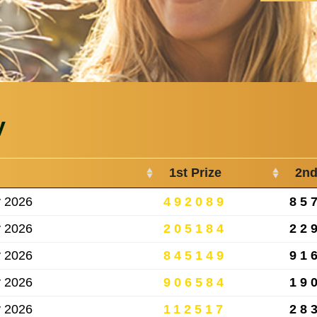
y
1st Prize
2nd
y 2026
492089
85
y 2026
205184
22
y 2026
845149
91
y 2026
906584
19
y 2026
112517
28