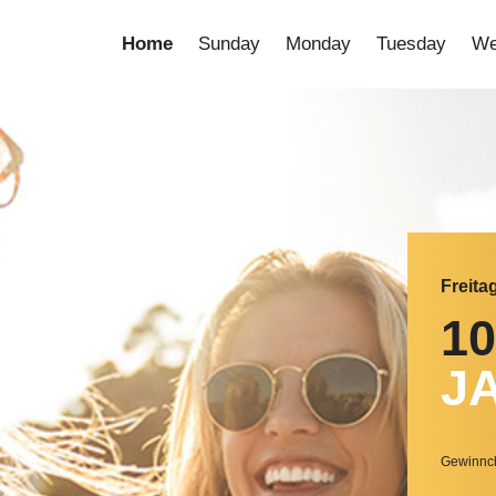
Home
Sunday
Monday
Tuesday
We
Freita
1
J
Gewinnch