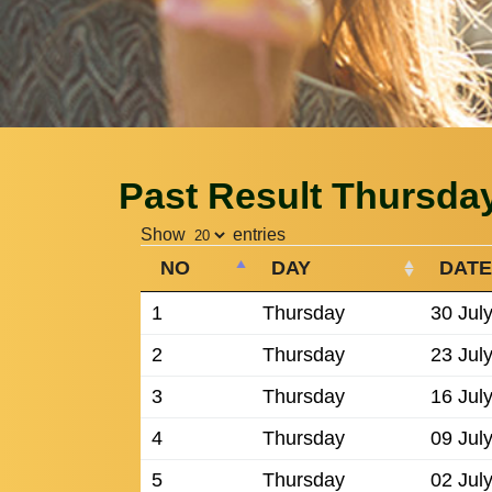
Past Result Thursda
Show
entries
NO
DAY
DATE
1
Thursday
30 Jul
2
Thursday
23 Jul
3
Thursday
16 Jul
4
Thursday
09 Jul
5
Thursday
02 Jul