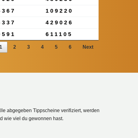
5367
109220
6337
429026
9591
611105
1
2
3
4
5
6
Next
lle abgegeben Tippscheine verifiziert, werden
d wie viel du gewonnen hast.