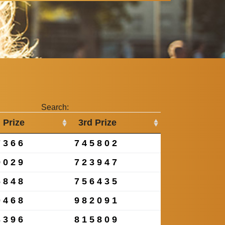
Search:
 Prize
3rd Prize
7366
745802
9029
723947
6848
756435
0468
982091
3396
815809