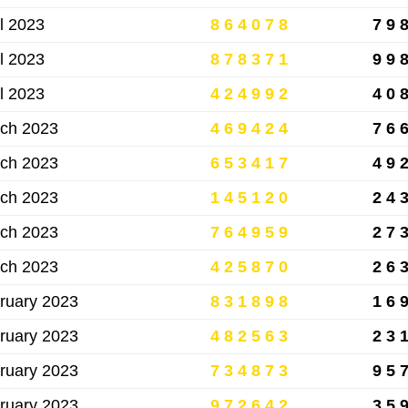
il 2023
864078
79
il 2023
878371
99
il 2023
424992
40
ch 2023
469424
76
ch 2023
653417
49
ch 2023
145120
24
ch 2023
764959
27
ch 2023
425870
26
ruary 2023
831898
16
ruary 2023
482563
23
ruary 2023
734873
95
ruary 2023
972642
35