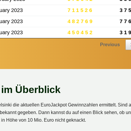
uary 2023
711526
37
uary 2023
482769
77
uary 2023
450452
31
Previous
im Überblick
inki die aktuellen EuroJackpot Gewinnzahlen ermittelt. Sind a
bekannt gegeben. Dann kannst du auf einen Blick sehen, ob un
in Höhe von 10 Mio. Euro nicht geknackt.