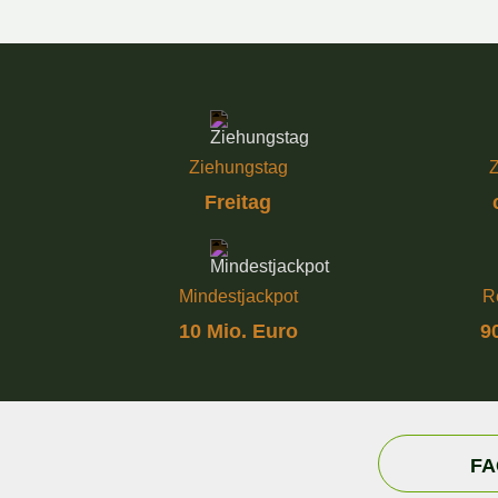
Ziehungstag
Z
Freitag
Mindestjackpot
R
10 Mio. Euro
9
FA