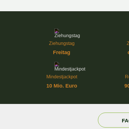
Ziehungstag
Z
Freitag
Mindestjackpot
R
10 Mio. Euro
9
FA