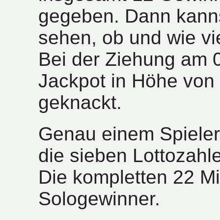
gegeben. Dann kanns
sehen, ob und wie vi
Bei der Ziehung am 
Jackpot in Höhe von 
geknackt.
Genau einem Spieler
die sieben Lottozahl
Die kompletten 22 Mi
Sologewinner.