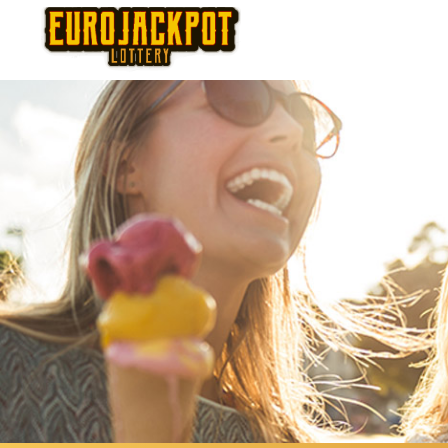
Thursday
Fr