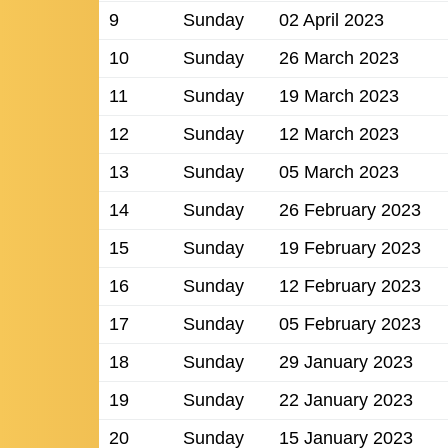
9
Sunday
02 April 2023
10
Sunday
26 March 2023
11
Sunday
19 March 2023
12
Sunday
12 March 2023
13
Sunday
05 March 2023
14
Sunday
26 February 2023
15
Sunday
19 February 2023
16
Sunday
12 February 2023
17
Sunday
05 February 2023
18
Sunday
29 January 2023
19
Sunday
22 January 2023
20
Sunday
15 January 2023