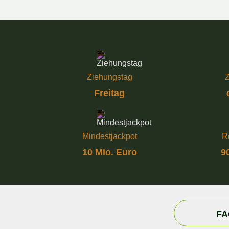
Ziehungstag
Z
Freitag
Mindestjackpot
R
10 Mio. Euro
9
FA