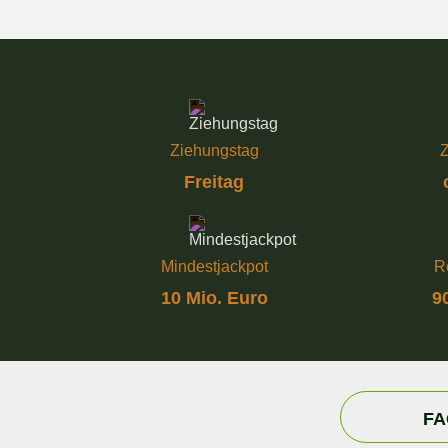
Ziehungstag
Z
Freitag
Mindestjackpot
R
10 Mio. Euro
9
FA