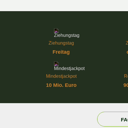
Ziehungstag
Z
Freitag
Mindestjackpot
R
10 Mio. Euro
9
FA