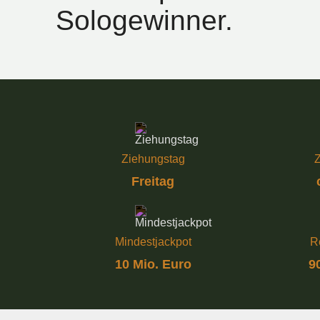
Sologewinner.
Ziehungstag
Z
Freitag
Mindestjackpot
R
10 Mio. Euro
9