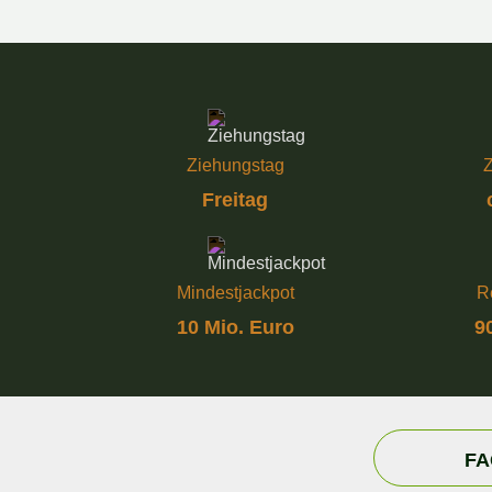
Ziehungstag
Z
Freitag
Mindestjackpot
R
10 Mio. Euro
9
FA