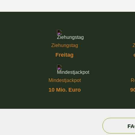
Ziehungstag
Z
Freitag
Mindestjackpot
R
10 Mio. Euro
9
FA